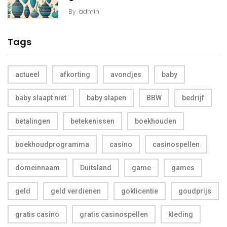
By
admin
Tags
actueel
afkorting
avondjes
baby
baby slaapt niet
baby slapen
BBW
bedrijf
betalingen
betekenissen
boekhouden
boekhoudprogramma
casino
casinospellen
domeinnaam
Duitsland
game
games
geld
geld verdienen
goklicentie
goudprijs
gratis casino
gratis casinospellen
kleding