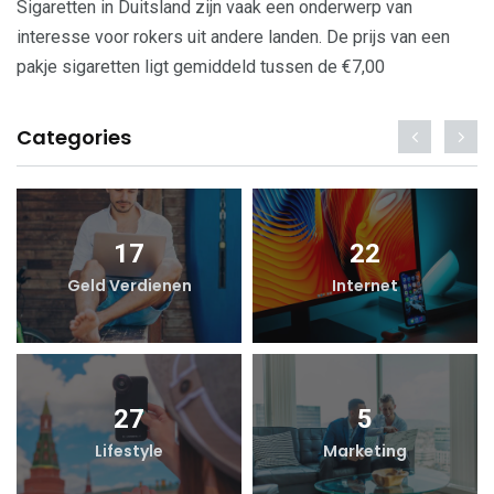
Sigaretten in Duitsland zijn vaak een onderwerp van
interesse voor rokers uit andere landen. De prijs van een
pakje sigaretten ligt gemiddeld tussen de €7,00
Categories
17
22
Geld Verdienen
Internet
27
5
Lifestyle
Marketing