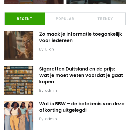
RECENT
POPULAR
TRENDY
Zo maak je informatie toegankelijk
voor iedereen
By
Lilian
Sigaretten Duitsland en de prijs:
Wat je moet weten voordat je gaat
kopen
By
admin
Wat is BBW – de betekenis van deze
afkorting uitgelegd!
By
admin