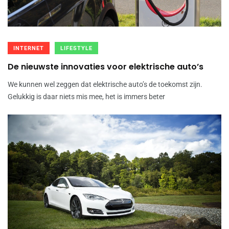
koffiemok. Natuurlijk ben je
INTERNET
LIFESTYLE
Waar kunnen wespen niet tegen?
De nieuwste innovaties voor elektrische auto’s
Je ziet een wesp en pakt de spuitbus die je had gekocht om
We kunnen wel zeggen dat elektrische auto’s de toekomst zijn.
dit dier tegen te gaan van tafel
Gelukkig is daar niets mis mee, het is immers beter
Beheer jij jouw cryptomunten al goed?
Als je cryptomunten in jouw bezit hebt, weet je dat je rekening
moet houden met veel factoren. Als eerste heb
Met welke dieren moet je rekening houden
tijdens het bouwen