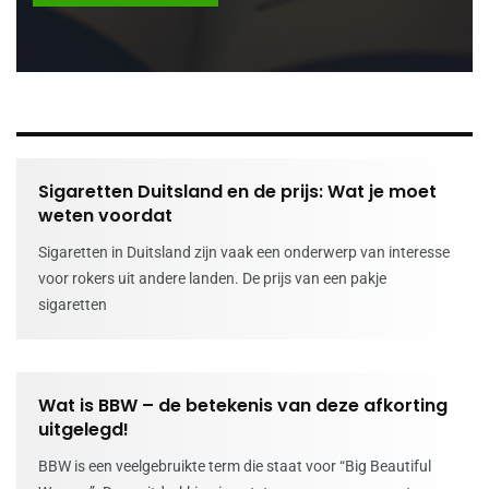
Sigaretten Duitsland en de prijs: Wat je moet
weten voordat
Sigaretten in Duitsland zijn vaak een onderwerp van interesse
voor rokers uit andere landen. De prijs van een pakje
sigaretten
Wat is BBW – de betekenis van deze afkorting
uitgelegd!
BBW is een veelgebruikte term die staat voor “Big Beautiful