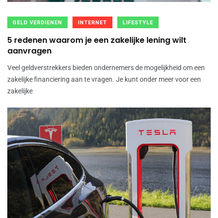
GELD VERDIENEN
INTERNET
LIFESTYLE
Ga jij binnenkort verbouwen?
5 redenen waarom je een zakelijke lening wilt
Een woning verbouwen, is een heel grote klus. Niet alleen
aanvragen
moet je vaak je hele huis overhoop halen, vaak is
Veel geldverstrekkers bieden ondernemers de mogelijkheid om een
zakelijke financiering aan te vragen. Je kunt onder meer voor een
zakelijke
Alles over een goklicentie
GoklicentieEen casino is verplicht om een goklicentie te
hebben. Als een casino geen licentie heeft is dit een heel
slecht
Zijn relatiegeschenken nog wel van deze tijd?
Iedereen heeft wel eens een relatiegeschenk ontvangen. Een
bedrukte pen, een keycord, een sleutelhanger of een