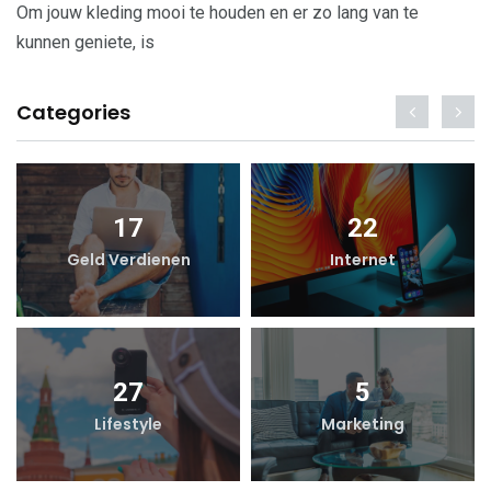
Om jouw kleding mooi te houden en er zo lang van te
kunnen geniete, is
Categories
17
22
Geld Verdienen
Internet
27
5
Lifestyle
Marketing