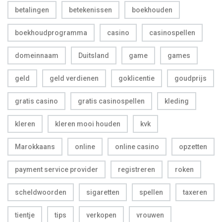
betalingen
betekenissen
boekhouden
boekhoudprogramma
casino
casinospellen
domeinnaam
Duitsland
game
games
geld
geld verdienen
goklicentie
goudprijs
gratis casino
gratis casinospellen
kleding
kleren
kleren mooi houden
kvk
Marokkaans
online
online casino
opzetten
payment service provider
registreren
roken
scheldwoorden
sigaretten
spellen
taxeren
tientje
tips
verkopen
vrouwen