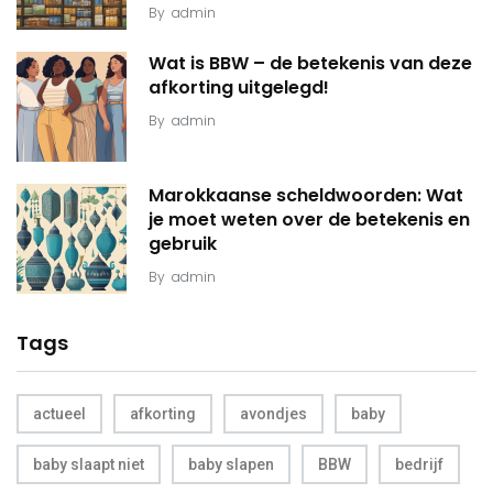
By
admin
Wat is BBW – de betekenis van deze
afkorting uitgelegd!
By
admin
Marokkaanse scheldwoorden: Wat
je moet weten over de betekenis en
gebruik
By
admin
Tags
actueel
afkorting
avondjes
baby
baby slaapt niet
baby slapen
BBW
bedrijf