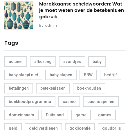
Marokkaanse scheldwoorden: Wat
je moet weten over de betekenis en
gebruik
By
admin
Tags
actueel
afkorting
avondjes
baby
baby slaapt niet
baby slapen
BBW
bedrijf
betalingen
betekenissen
boekhouden
boekhoudprogramma
casino
casinospellen
domeinnaam
Duitsland
game
games
geld
geld verdienen
goklicentie
goudprijs