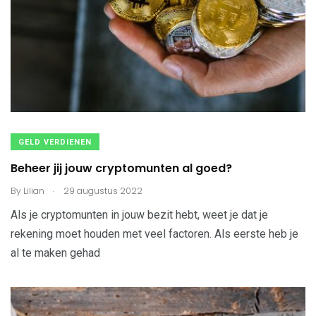
GELD VERDIENEN
Beheer jij jouw cryptomunten al goed?
.
By
Lilian
29 augustus 2022
Als je cryptomunten in jouw bezit hebt, weet je dat je
rekening moet houden met veel factoren. Als eerste heb je
al te maken gehad