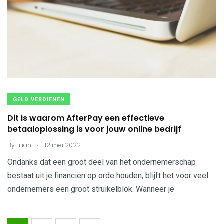
GELD VERDIENEN
Dit is waarom AfterPay een effectieve
betaaloplossing is voor jouw online bedrijf
.
By
Lilian
12 mei 2022
Ondanks dat een groot deel van het ondernemerschap
bestaat uit je financiën op orde houden, blijft het voor veel
ondernemers een groot struikelblok. Wanneer je