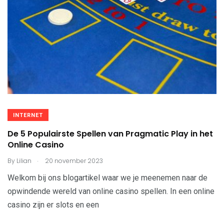
INTERNET
De 5 Populairste Spellen van Pragmatic Play in het
Online Casino
.
By
Lilian
20 november 2023
Welkom bij ons blogartikel waar we je meenemen naar de
opwindende wereld van online casino spellen. In een online
casino zijn er slots en een