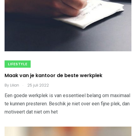
LIFESTYLE
Maak van je kantoor de beste werkplek
.
By
Lilian
25 juli 2022
Een goede werkplek is van essentieel belang om maximaal
te kunnen presteren. Beschik je niet over een fijne plek, dan
motiveert dat niet om het