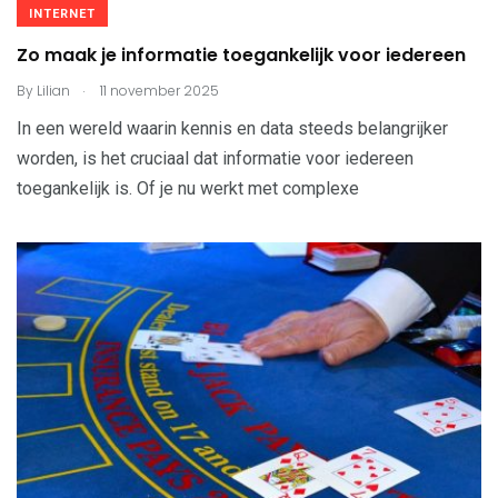
INTERNET
Zo maak je informatie toegankelijk voor iedereen
.
By
Lilian
11 november 2025
In een wereld waarin kennis en data steeds belangrijker
worden, is het cruciaal dat informatie voor iedereen
toegankelijk is. Of je nu werkt met complexe