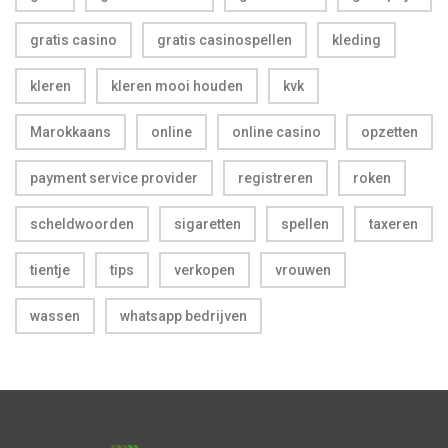
gratis casino
gratis casinospellen
kleding
kleren
kleren mooi houden
kvk
Marokkaans
online
online casino
opzetten
payment service provider
registreren
roken
scheldwoorden
sigaretten
spellen
taxeren
tientje
tips
verkopen
vrouwen
wassen
whatsapp bedrijven