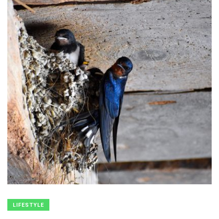
LIFESTYLE