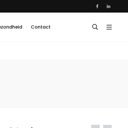
ezondheid
Contact