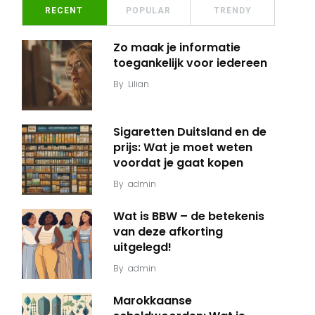
RECENT
POPULAR
TRENDY
Zo maak je informatie
toegankelijk voor iedereen
By
Lilian
Sigaretten Duitsland en de
prijs: Wat je moet weten
voordat je gaat kopen
By
admin
Wat is BBW – de betekenis
van deze afkorting
uitgelegd!
By
admin
Marokkaanse