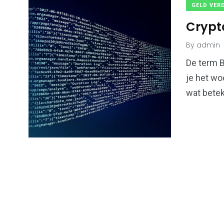
GELD VER
Crypt
By
admin
17
22
De term B
je het wo
Geld Verdienen
Interne
wat betek
27
5
Lifestyle
Marketi