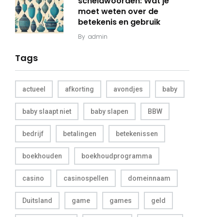
scheldwoorden: Wat je
moet weten over de
betekenis en gebruik
By
admin
Tags
actueel
afkorting
avondjes
baby
baby slaapt niet
baby slapen
BBW
bedrijf
betalingen
betekenissen
boekhouden
boekhoudprogramma
casino
casinospellen
domeinnaam
Duitsland
game
games
geld