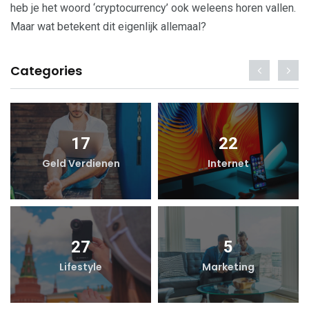
heb je het woord ‘cryptocurrency’ ook weleens horen vallen.
Maar wat betekent dit eigenlijk allemaal?
Categories
17
22
Geld Verdienen
Internet
27
5
Lifestyle
Marketing