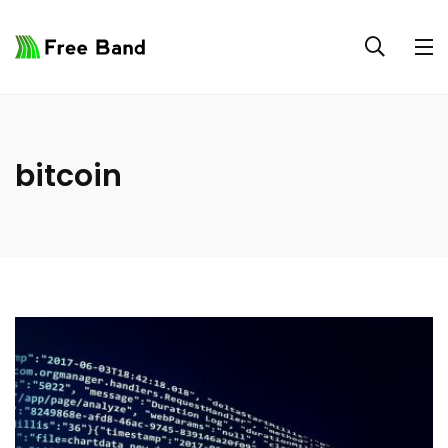
bitcoin