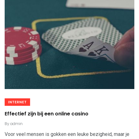
INTERNET
Effectief zijn bij een online casino
By
admin
Voor veel mensen is gokken een leuke bezigheid, maar je