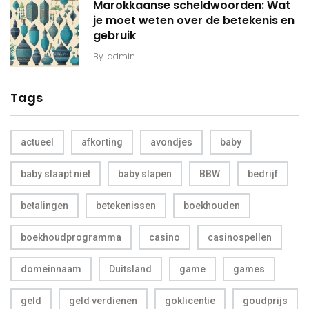
Marokkaanse scheldwoorden: Wat
je moet weten over de betekenis en
gebruik
By
admin
Tags
actueel
afkorting
avondjes
baby
baby slaapt niet
baby slapen
BBW
bedrijf
betalingen
betekenissen
boekhouden
boekhoudprogramma
casino
casinospellen
domeinnaam
Duitsland
game
games
geld
geld verdienen
goklicentie
goudprijs