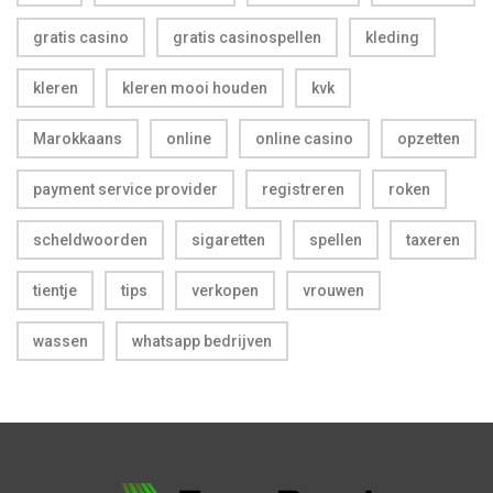
gratis casino
gratis casinospellen
kleding
kleren
kleren mooi houden
kvk
Marokkaans
online
online casino
opzetten
payment service provider
registreren
roken
scheldwoorden
sigaretten
spellen
taxeren
tientje
tips
verkopen
vrouwen
wassen
whatsapp bedrijven